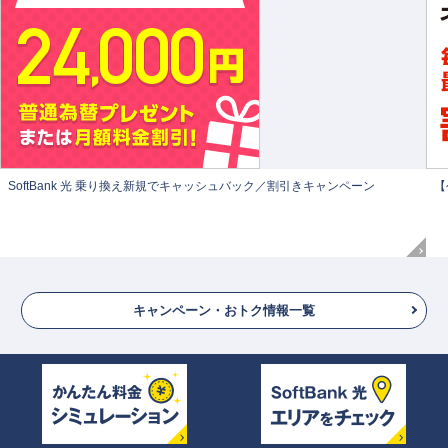
SoftBank 光 乗り換え新規でキャッシュバック／割引きキャンペーン
【
キャンペーン・おトク情報一覧