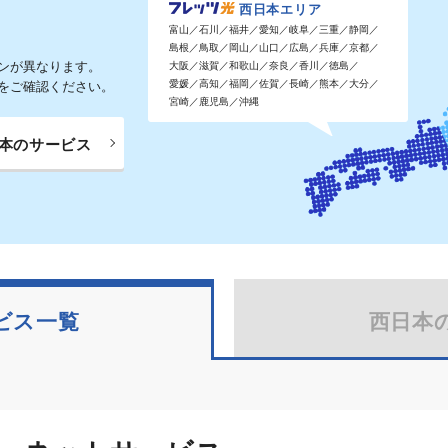
西日本エリア
富山／石川／福井／愛知／岐阜／三重／静岡／
島根／鳥取／岡山／山口／広島／兵庫／京都／
ンが異なります。
大阪／滋賀／和歌山／奈良／香川／徳島／
愛媛／高知／福岡／佐賀／長崎／熊本／大分／
をご確認ください。
宮崎／鹿児島／沖縄
本のサービス
ビス一覧
西日本