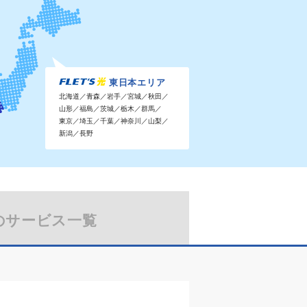
東日本エリア
北海道／青森／岩手／宮城／秋田／
山形／福島／茨城／栃木／群馬／
東京／埼玉／千葉／神奈川／山梨／
新潟／長野
のサービス一覧