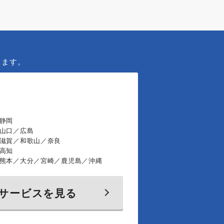
きます。
静岡
／山口／広島
／滋賀／和歌山／奈良
高知
／熊本／大分／宮崎／鹿児島／沖縄
サービスを見る