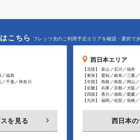
択はこちら
フレッツ光のご利用予定エリアを確認・選択で
西日本エリア
【北陸】 富山／石川／福井
形／福島
【東海】 愛知／岐阜／三重／
玉／千葉／神奈川
【中国】 島根／鳥取／岡山
【近畿】 兵庫／京都／大阪
【四国】 香川／徳島／愛媛／
【九州】 福岡／佐賀／長崎
ビスを見る
西日本の