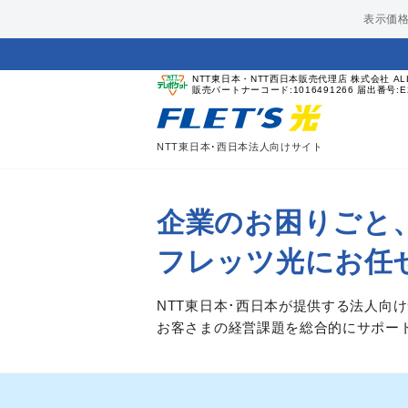
表示価
NTT東日本・NTT西日本販売代理店 株式会社 AL
販売パートナーコード:1016491266 届出番号:E2
NTT東日本･西日本法人向けサイト
企業のお困りごと
フレッツ光にお任
NTT東日本･西日本が提供する法人向
お客さまの経営課題を総合的にサポー